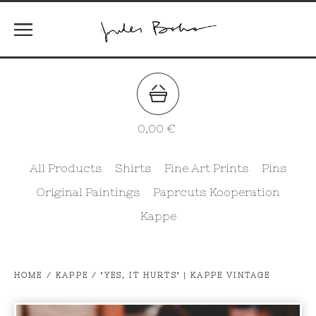
0,00
€
All Products
Shirts
Fine Art Prints
Pins
Original Paintings
Paprcuts Kooperation
Kappe
HOME
/
KAPPE
/
"YES, IT HURTS" | KAPPE VINTAGE
prev
ne